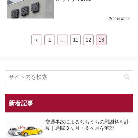
2019.07.24
1
…
11
12
13
新着記事
交通事故によるむちうちの慰謝料を計
算｜通院３ヶ月・６ヶ月を解説