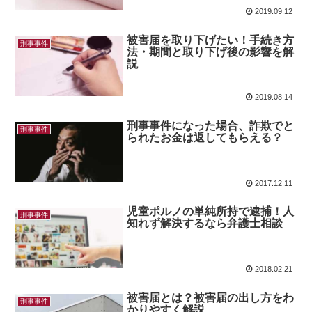
2019.09.12
被害届を取り下げたい！手続き方
刑事事件
法・期間と取り下げ後の影響を解
説
2019.08.14
刑事事件になった場合、詐欺でと
刑事事件
られたお金は返してもらえる？
2017.12.11
児童ポルノの単純所持で逮捕！人
刑事事件
知れず解決するなら弁護士相談
2018.02.21
被害届とは？被害届の出し方をわ
刑事事件
かりやすく解説