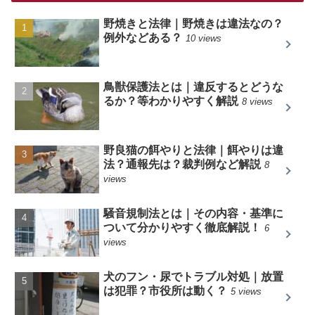
野焼きと法律｜野焼きは違法なの？
例外などある？
10 views
鳥獣保護法とは｜違反するとどうな
るか？等わかりやすく解説
8 views
野良猫の餌やりと法律｜餌やりは違
法？通報先は？裁判例など解説
8
views
騒音規制法とは｜その内容・基準に
ついて分かりやすく徹底解説！
6
views
犬のフン・尿でトラブル対処｜放置
は犯罪？市役所は動く？
5 views