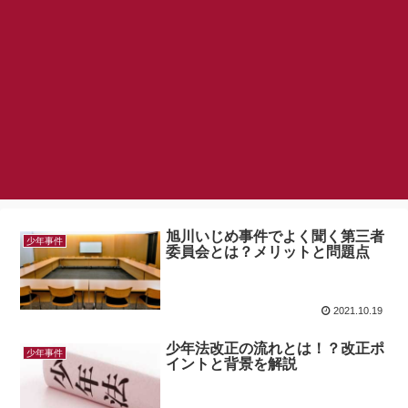
旭川いじめ事件でよく聞く第三者
少年事件
委員会とは？メリットと問題点
2021.10.19
少年法改正の流れとは！？改正ポ
少年事件
イントと背景を解説