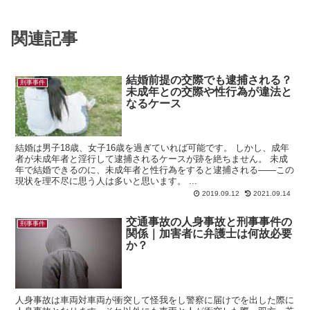
関連記事
結婚前提の交際でも逮捕される？
刑事事件
未成年との交際や性行為が違法と
なるケース
結婚は男子18歳、女子16歳を過ぎていれば可能です。 しかし、成年
者が未成年者と淫行して逮捕されるケースが跡を絶ちません。 未成
年で結婚できるのに、未成年者と性行為をすると逮捕される――この
現状を理不尽に思う人は多いと思います。 ...
2019.09.12
2021.09.14
交通事故の人身事故と刑事事件の
刑事事件
関係｜加害者に弁護士は何故必要
か？
人身事故は車両対車両が衝突して怪我をし警察に届けでを出した際に