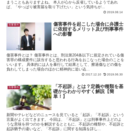
まうこともありますよね。 本人が心から反省しているようであれ
ば、「やっぱり被害届を取り下げたい」という気持ちが...
2019.08.14
傷害事件を起こした場合に弁護士
刑事事件
に依頼するメリット及び刑事事件
への影響
傷害事件とは？ 傷害事件とは、刑法第204条以下に規定されている傷
害罪の構成要件に該当すると思われる行為をおこなった場合のことを
いいます。 具体的には人を暴行して結果として、擦過傷などの傷を
負わしてしまった場合のほかに精神的に追い込...
2017.12.10
2019.06.30
「不起訴」とは？定義や種類を基
刑事事件
礎からわかりやすく解説【簡
単！】
新聞やテレビなどのニュースを見ていると「起訴」「不起訴」という
言葉がよく出てきます。 今回は、「不起訴」とは刑事事件上どのよ
うな意味を持つのかを解説するとともに、不起訴の種類や、不起訴と
起訴猶予の違いなど、「不起訴」に関する知識を詳し...