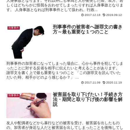
人身事故となります。それ以外にも車両と人が衝突した際、双方、若
しくはどちらかに怪我をおわせてしまったりすれば人身事故となりま
す。 人身事故となれば刑事事件として扱われ、行政...
2017.12.13
2019.09.12
刑事事件の被害者へ謝罪文の書き
刑事事件
方～最も重要な１つのこと
刑事事件の加害者になってしまった場合に、心から事件を犯してしま
ったことに対する反省を相手に伝えたいと考えることがあります。
謝罪文を書く上で最も重要な１つのこと 「この謝罪文を読んでいた
だいた時、相手がどのよう感じるか？」 ...
2017.11.09
2020.11.19
被害届を取り下げたい！手続き方
刑事事件
法・期間と取り下げ後の影響を解
説
友人や配偶者などから暴行などの被害を受け、被害届を出したもの
の、加害者が身近な人だと被害届を出してしまったことを後悔してし