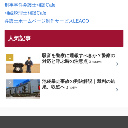
刑事事件弁護士相談Cafe
相続税理士相談Cafe
弁護士ホームページ制作サービスLEAGO
人気記事
騒音を警察に通報すべきか？警察の
対応と呼ぶ時の注意点
3 views
池袋暴走事故の判決解説｜裁判の結
果、収監へ
1 view